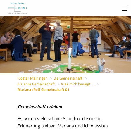
Kloster Maihingen
Die Gemeinschaft
40 Jahre Gemeinschaft
Was mich bewegt ...
Sie
Mariana+Rolf Gemeinschaft 01
sind
hier:
Gemeinschaft erleben
Es waren viele schöne Stunden, die uns in
Erinnerung bleiben. Mariana und ich wussten